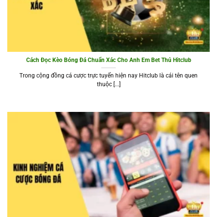
Cách Đọc Kèo Bóng Đá Chuẩn Xác Cho Anh Em Bet Thủ Hitclub
Trong cộng đồng cá cược trực tuyến hiện nay Hitclub là cái tên quen
thuộc [...]