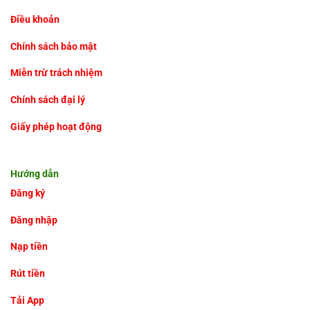
Điều khoản
Chính sách bảo mật
Miễn trừ trách nhiệm
Chính sách đại lý
Giấy phép hoạt động
Hướng dẫn
Đăng ký
Đăng nhập
Nạp tiền
Rút tiền
Tải App