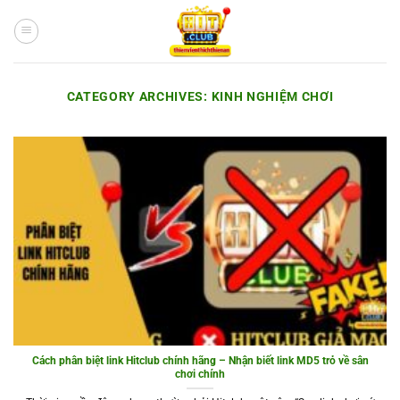
Skip
to
content
CATEGORY ARCHIVES:
KINH NGHIỆM CHƠI
Cách phân biệt link Hitclub chính hãng – Nhận biết link MD5 trỏ về sân
chơi chính